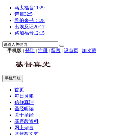
马太福音11:29
诗篇32:5
希伯来书15:28
出埃及记20:17
路加福音12:15
手机版
|
登陆
|
注册
|
留言
|
设首页
|
加收藏
手机导航
首页
每日灵粮
信仰真理
圣经听读
关于圣经
基督教资料
网上杂言
基督教文艺