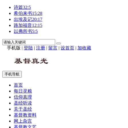
诗篇32:5
希伯来书15:28
出埃及记20:17
路加福音12:15
以弗所书5:5
手机版
|
登陆
|
注册
|
留言
|
设首页
|
加收藏
手机导航
首页
每日灵粮
信仰真理
圣经听读
关于圣经
基督教资料
网上杂言
基督教文艺