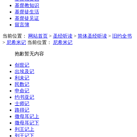
基督教知识
基督徒生活
基督徒见证
留言簿
当前位置：
网站首页
>
圣经听读
>
简体圣经听读
>
旧约全书
>
尼希米记
当前位置：
尼希米记
抱歉暂无内容
创世记
出埃及记
利未记
民数记
申命记
约书亚记
士师记
路得记
撒母耳记上
撒母耳记下
列王记上
列王记下