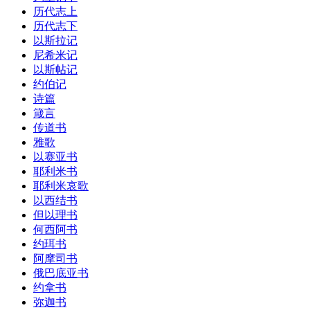
历代志上
历代志下
以斯拉记
尼希米记
以斯帖记
约伯记
诗篇
箴言
传道书
雅歌
以赛亚书
耶利米书
耶利米哀歌
以西结书
但以理书
何西阿书
约珥书
阿摩司书
俄巴底亚书
约拿书
弥迦书