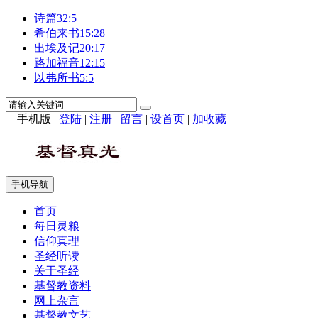
诗篇32:5
希伯来书15:28
出埃及记20:17
路加福音12:15
以弗所书5:5
手机版
|
登陆
|
注册
|
留言
|
设首页
|
加收藏
手机导航
首页
每日灵粮
信仰真理
圣经听读
关于圣经
基督教资料
网上杂言
基督教文艺