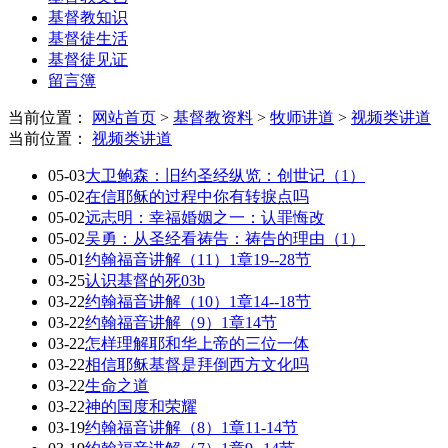
基督教知识
基督徒生活
基督徒见证
留言簿
当前位置：
网站首页
>
基督教资料
>
牧师讲道
>
视频类讲道
当前位置：
视频类讲道
05-03
大卫鲍森：旧约圣经纵览：创世记（1）
05-02
在信耶稣的过程中你有转捩点吗
05-02
远志明：幸福婚姻之一：认罪悔改
05-02
吴勇：从圣经看祷告：祷告的理由（1）
05-01
约翰福音讲解（11）1章19--28节
03-25
认识基督的死03b
03-22
约翰福音讲解（10）1章14--18节
03-22
约翰福音讲解（9）1章14节
03-22
怎样理解耶和华上帝的三位一体
03-22
相信耶稣基督是拜倒西方文化吗
03-22
生命之道
03-22
神的国度和荣耀
03-19
约翰福音讲解（8）1章11-14节