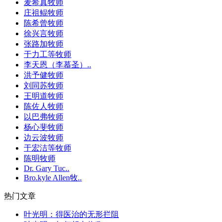
麦希真牧师
庄祖鲲牧师
陈希曾牧师
徐兴言牧师
张路加牧师
于力工等牧师
李天恩（李慕圣）..
洪予健牧师
刘同苏牧师
王明道牧师
陈佐人牧师
以巴弗牧师
杨心斐牧师
边云波牧师
于宏洁等牧师
陈明牧师
Dr. Gary Tuc..
Bro.kyle Allen牧..
热门文章
叶光明：得医治的无形拦阻