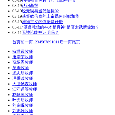
03-19
约翰福音讲解（7）1章9--14节
03-19
认识基督
03-19
经无误与当代信徒02
03-19
基督教信奉的上帝爲何叫耶和华
03-19
唯物主义的依据是什麽
03-11
“基督教信的神才是真神”是否太武断偏激？
03-11
无神论能被证明吗？
首页
前一页
1
2
3
4
5
6
7
8
9
10
11
后一页
尾页
寇世远牧师
唐崇荣牧师
寇绍恩牧师
吴勇牧师
远志明牧师
冯秉诚牧师
大卫鲍森牧师
江守道等牧师
林献羔牧师
叶光明牧师
刘东崐牧师
刘志雄牧师