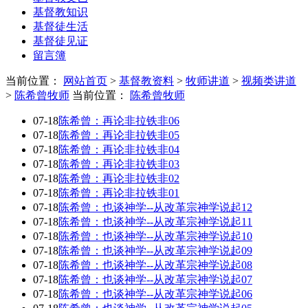
基督教知识
基督徒生活
基督徒见证
留言簿
当前位置：
网站首页
>
基督教资料
>
牧师讲道
>
视频类讲道
>
陈希曾牧师
当前位置：
陈希曾牧师
07-18
陈希曾：再论非拉铁非06
07-18
陈希曾：再论非拉铁非05
07-18
陈希曾：再论非拉铁非04
07-18
陈希曾：再论非拉铁非03
07-18
陈希曾：再论非拉铁非02
07-18
陈希曾：再论非拉铁非01
07-18
陈希曾：也谈神学--从改革宗神学说起12
07-18
陈希曾：也谈神学--从改革宗神学说起11
07-18
陈希曾：也谈神学--从改革宗神学说起10
07-18
陈希曾：也谈神学--从改革宗神学说起09
07-18
陈希曾：也谈神学--从改革宗神学说起08
07-18
陈希曾：也谈神学--从改革宗神学说起07
07-18
陈希曾：也谈神学--从改革宗神学说起06