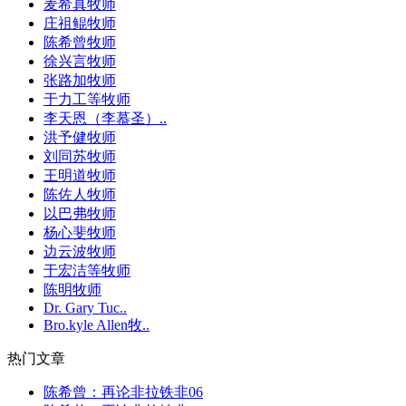
麦希真牧师
庄祖鲲牧师
陈希曾牧师
徐兴言牧师
张路加牧师
于力工等牧师
李天恩（李慕圣）..
洪予健牧师
刘同苏牧师
王明道牧师
陈佐人牧师
以巴弗牧师
杨心斐牧师
边云波牧师
于宏洁等牧师
陈明牧师
Dr. Gary Tuc..
Bro.kyle Allen牧..
热门文章
陈希曾：再论非拉铁非06