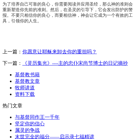
为了培养自己可靠的良心，你需要阅读并应用圣经，那么神的准则会
重新塑造你先前的准则。然后，在圣灵的引导下，它会发出防护的警
报。不要只相信你的良心，而要相信神，神会让它成为一个有效的工
具，引领你的人生。
上一篇：
你愿意让耶稣来卸去你的重担吗？
下一篇：
《灵历集光》----主的忠仆宋尚节博士的日记摘抄
基督教书籍
基督教文章
牧师讲道
资料下载
热门文章
与基督同作王一千年
坚定你的信心
属灵的争战
末世完全的福分——启示录七福精讲