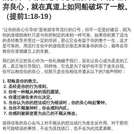
弃良心，就在真道上如同船破坏了一般。
（提前1:18-19）
“让你的良心引导你”是依据非常流行的口号，但不一定是好建议，因为
你的道德指南针只是与你所制定的准则一样可靠。如果你积累了适当
的圣经教导并受过一定的培训，那么它会有益于你的整个一生，这才
是可靠的。用流行文化中的虚假意识形态来装备你的良心，最终会导
致你在道德建立上的失败。
我们的天父把良心作为一份礼物赐予我们，旨在让良心成为圣灵的工
具，真正地引导我们。同样地，它也是为了保护你不至于迷失自我。
你可以相信你的良心，但那只是在你相信并遵从以下的7项声明时：
1. 耶稣是你的救主。
2. 圣经是你的行为准则。
3. 你有一种顺从神的强烈愿望。
4. 你通过祷告来作出决定。
5. 当你认为你的想法或行为错误时，你的良心响起警钟。
6. 当你不顺服神时，你会感到内疚。
7. 你感到被驱使要为自己的不顺从悔改。
值得信靠的良心会马上对不顺从的想法或行为发生反作用。对于那些
有可能错误的事情，不会为其找借口，也不会为此优柔寡断。