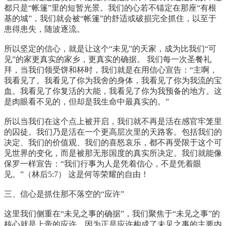
都只是“帐篷”里的短暂光景。我们的心若不锚定在那座“有根
基的城”，我们就会被“帐篷”的舒适或破损完全抓住，以至于
患得患失，随波逐流。
所以坚定的信心，就是让这个“未见”的天家，成为比我们“可
见”的家更真实的家乡，更真实的确据。 我们每一次圣餐礼
拜，当我们领受饼和杯时，我们就是在用信心宣告：“主啊，
我看见了。我看见了你为我舍的身体，我看见了你为我流的宝
血。我看见了你复活的大能，我看见了你为我预备的地方。这
是肉眼看不见的，但却是我生命中最真实的。”
所以当我们在这个点上被开启，我们就不再是活在感官牢笼里
的囚徒。我们乃是活在一个更高层次里的天路客。包括我们的
决定、我们的价值观、我们的喜怒哀乐，都不再受限于这个可
见世界的变化，而是被那无形国度的真实所决定。我们就能像
保罗一样宣告：“我们行事为人是凭着信心，不是凭着眼
见。”（林后5:7） 这是何等荣耀的自由！
三、信心是抓住那不落空的“应许”
这里我们侧重在“未见之事的确据”，我们聚焦于“未见之事”的
核心就是上帝的应许，因为正是应许构成了未见之事的主要内