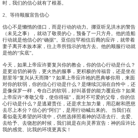
时，我们的信心就有了根基。
2、等待顺服宣告信心
信心不是懒惰的借口，而是行动的动力。挪亚听见洪水的警告
（未见之事），就动了敬畏的心，预备了一只方舟。他的造船
行动就是他信心的“确据”。亚伯拉罕相信后裔的应许，就带着
妻子离开本族本家，往上帝所指示的地方去。他的顺服行动就
是他的“实底”。
今天，如果上帝应许要复兴你的教会，你的信心行动是什么？
是更迫切的祷告，更火热的服事，更积极的传福音，还是坐在
那里等“复兴从天而降”？如果上帝应许祂的恩典够你用，来面
对你的软弱，你的信心行动是什么？是继续沉溺在自怜中，还
是像保罗一样，夸自己的软弱，好叫基督的能力覆庇你？如果
上帝应许“孝敬父母，使你得福”，面对不可爱的父母，你的信
心行动是什么？是逃避责任，还是求主加力量，用忍耐和恩慈
去尽上本分？信心的“阿们”，是用行动喊出来的。 当我们在
看似毫无希望的环境中，仍然选择照着神的话语去行、去爱、
去给予、去饶恕的时候，我们就是在向灵界宣告：神的应许比
我的感觉、比我的环境更真实！