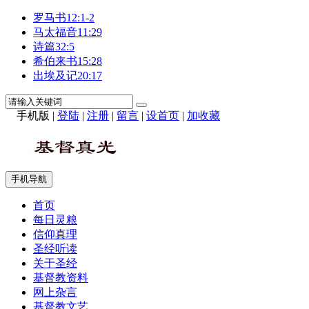
罗马书12:1-2
马太福音11:29
诗篇32:5
希伯来书15:28
出埃及记20:17
手机版
|
登陆
|
注册
|
留言
|
设首页
|
加收藏
手机导航
首页
每日灵粮
信仰真理
圣经听读
关于圣经
基督教资料
网上杂言
基督教文艺