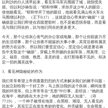
以利沙的仆人清早起来，看见车马军兵围困了城，就惊慌失
措。但以利沙祷告说：“耶和华啊，求你开这少年人的眼目，
使他能看见。”耶和华开了他的眼目，他就看见满山有火车火
马围绕以利沙。（王下6:17），这就是信心带来的“确据”！这
确据是让我们即使在四面楚歌时，也不是被恐惧吞噬，而是看
见与我们同在的，比与他们同在的更多更大。
今天，那个让你灰心丧气的办公室或电脑，那个让你筋疲力尽
的生活琐事，那个让你夜不能寐的大事小事，其背后都有属灵
的势力在运作。 所以我们要坚定信心，坚定信心就是要在祷
告中支取这个“确据”，穿戴上帝所赐的全副军装，用真理、公
义、福音、信德、救恩、圣灵的道，去打那场看不见的、却决
定一切的属灵战争。
3、看见神隐秘处的作为
我们常常希望上帝用轰轰烈烈的方式来解决我们的棘手问题：
比如立刻给我一个好工作，马上医治我的这个疾病，瞬间改变
我的环境等。但上帝常常在“无形”中行事。圣经说：“祂的道
在海中，祂的路在大水之中，祂的脚踪无人知道”。（诗
77:19）。一个种子被埋在地里，在黑暗、潮湿、无人看见的
泥土中，其实它正在发生奇妙的变化。外壳破裂，生命萌发，