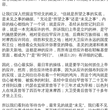
容。
让我们深入挖掘这节经文的精义。“信就是所望之事的实底，
是未见之事的确据。” 无论是“所望之事”还是“未见之事”，内
容的核心都指向了一个词：就是应许。圣经从创世记到启示
录，就是一本充满应许的书。所诉我们上帝是立约的神、是守
约施慈爱的神。祂对亚伯拉罕应许土地、后裔和万族得福；祂
对摩西应许同在、得胜和安息之地；祂对大卫应许永远的国度
和王位；祂借着众先知应许弥赛亚的降临、圣灵的浇灌和将来
的新天新地。这都是神的应许，而所有这些应许都在耶稣基督
里面，都成为了“是”和“阿们”。（林后1:20）有详细的记载。
因此，信心最实际、最日常的操练，就是要学习如何抓住上帝
的应许。然而，抓住应许绝非易事。因为从应许的颁布到应许
的实现，这之间往往存在着一个时间的鸿沟，而这个鸿沟就是
信心被考验、被炼净的时刻。圣经中亚伯拉罕曾等了二十五年
才得到以撒；约瑟在监狱里曾等了十三年才成为宰相；以色列
人在埃及曾等了四百年才迎来摩西；大卫受膏后曾等了十多年
才坐上王位。
所以我们看到在等待当中，最常见的就是“未见”。我们看不见