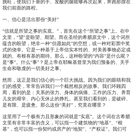
挑旺，使我们下垂的手、发酸的腿能够再次起来，奔跑那摆在
我们前面的路程。
一、信心是活出那份“美好”
“信就是所望之事的实底。”，首先在这个“所望之事”上。在中
文里，“望”是盼望、期望。而在圣经的希腊原文中，这个词所
蕴含的盼望，绝非一种“但愿如此”的空想，或一种对彩票中奖
式的侥幸。它是一种基于上帝信实本性的、对美善事物必定成
就的、有根有基的期待。那么，这种盼望的“内容”是什么呢？
是“事”。什么“事”？是上帝在耶稣基督里为我们预备的、关乎
生命和敬虔的一切美好之事。
然而，这正是我们信心的一个巨大挑战。因为我们的眼睛和我
们的感受，常常告诉我们一个截然相反的故事。我们环顾四
周，看到的是：关系的张力、身体的病痛、工作的压力、养育
儿女的艰辛、内心无休止的挣扎。甚至我们看到的，是破碎、
是有限、是疲惫。那么这份“美好”，究竟在哪里？
这里用了一个极有力且形象的词就是“实底”。这个词在古希腊
文里有非常丰富的含义，可以指一个建筑物的“地基”、“根
基”，也可以指一份契约或房产的“地契”、“产权证”。我们可