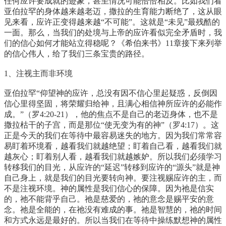
任何应许要成就的迹象，甚至情况可能恰恰相反。比如我们看
亚伯拉罕的身体越来越老迈，撒拉的生育能力断绝了，这从眼
见来看，应许正变得越来越“不可能”。这就是“未见”最残酷的
一面。那么，当我们的处境与上帝的应许看似完全矛盾时，我
们的信心如何才能站立得稳呢？《希伯来书》11章接下来列举
的信心伟人，给了我们三条宝贵的路径。
1、注视主而非环境
亚伯拉罕“仰望神的应许，总没有因不信心里起疑惑，反倒因
信心里得坚固，将荣耀归给神，且满心相信神所应许的必能作
成。”（罗4:20-21），他的焦点不是自己的老迈身体，也不是
撒拉枯干的子宫，而是那位“使无变为有的神”（罗4:17）。这
正是今天的我们在等待中最容易迷失的地方。因为我们常常容
易盯着环境看，越看我们就越绝望；盯着自己看，越看我们就
越灰心；盯着别人看，越看我们就越嫉妒。所以我们必须学习
转移我们的目光，从应许的“延迟”转移到应许的“源头”就是神
自己身上，就是我们的目光要转向神。要注视赐应许的主，而
不是注视环境。神的属性是我们信心的保障。因为祂是信实
的，祂不能背乎自己。祂是慈爱的，祂的意念是赐平安的意
念。祂是全能的，在祂没有难成的事。祂是智慧的，祂的时间
和方式永远是最好的。所以当我们在等待中操练默想神的属性