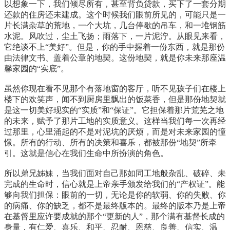
以想象一下，我们倾尽所有，甚至背负贷款，买下了一套分期
还款的住房还未建成。这个时候我们眼前所见的，可能只是一
片长满杂草的荒地，一个大坑，几台停歇的吊车，和一堆钢筋
水泥。风吹过，尘土飞扬；雨落下，一片泥泞。从眼见来看，
它绝谈不上“美好”。但是，你的手中握着一份东西，就是那份
由法律文书、盖着公章的地契。这份地契，就是你未来那座温
馨家园的“实底”。
虽然你现在看不见那个有落地窗的客厅，听不见孩子们在楼上
楼下的欢笑声，闻不到厨房里飘出的饭菜香，但是那份地契就
是这一切美好现实的“实质”和“保证”。它担保着那片荒芜之地
的未来，赋予了那片工地的实质意义。这样当我们每一次再经
过那里，心里涌起的不是对泥坑的厌烦，而是对未来家园的憧
憬。所有的行动、所有的决策和喜乐，都被那份“地契”所牵
引。这就是信心在我们生命中所扮演的角色。
所以弟兄姊妹，当我们面对自己那如同工地般杂乱、破碎、未
完成的生命时，信心就是上帝亲手颁发给我们的“产权证”。能
够向我们担保：眼前的一切，无论是你的软弱、你的失败、你
的病痛、你的缺乏，都不是最终版本的。最终的版本乃是上帝
在基督里应许要成就的那个“更新的人”，那个满有基督长成的
身量，有仁爱、喜乐、和平、忍耐、恩慈、良善、信实、温