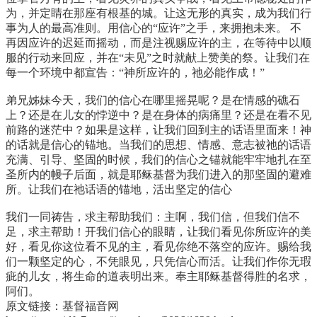
为，并定睛在那座有根基的城。让这无形的真实，成为我们行
事为人的最高准则。用信心的“应许”之手，来拥抱未来。 不
再因应许的迟延而摇动，而是注视赐应许的主，在等待中以顺
服的行动来回应，并在“未见”之时就献上赞美的祭。让我们在
每一个环境中都宣告：“神所应许的，祂必能作成！”
弟兄姊妹今天，我们的信心在哪里摇晃呢？是在情感的礁石
上？还是在儿女的悖逆中？是在身体的病痛里？还是在看不见
前路的迷茫中？如果是这样，让我们回到主的话语里面来！神
的话就是信心的锚地。当我们的思想、情感、意志被祂的话语
充满、引导、坚固的时候，我们的信心之锚就能牢牢地扎在至
圣所内的幔子后面，就是耶稣基督为我们进入的那坚固的避难
所。让我们在祂话语的锚地，活出坚定的信心
我们一同祷告，求主帮助我们：主啊，我们信，但我们信不
足，求主帮助！开我们信心的眼睛，让我们看见你所应许的美
好，看见你这位看不见的主，看见你绝不落空的应许。赐给我
们一颗坚定的心，不凭眼见，只凭信心而活。让我们作你无瑕
疵的儿女，将生命的道表明出来。奉主耶稣基督得胜的名求，
阿们。
原文链接：基督福音网