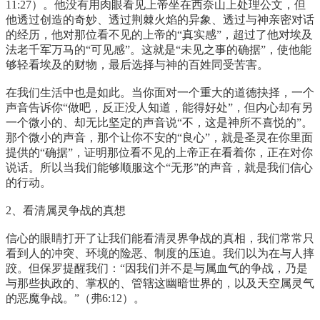
11:27）。他没有用肉眼看见上帝坐在西奈山上处理公文，但
他透过创造的奇妙、透过荆棘火焰的异象、透过与神亲密对话
的经历，他对那位看不见的上帝的“真实感”，超过了他对埃及
法老千军万马的“可见感”。这就是“未见之事的确据”，使他能
够轻看埃及的财物，最后选择与神的百姓同受苦害。
在我们生活中也是如此。当你面对一个重大的道德抉择，一个
声音告诉你“做吧，反正没人知道，能得好处”，但内心却有另
一个微小的、却无比坚定的声音说“不，这是神所不喜悦的”。
那个微小的声音，那个让你不安的“良心”，就是圣灵在你里面
提供的“确据”，证明那位看不见的上帝正在看着你，正在对你
说话。所以当我们能够顺服这个“无形”的声音，就是我们信心
的行动。
2、看清属灵争战的真想
信心的眼睛打开了让我们能看清灵界争战的真相，我们常常只
看到人的冲突、环境的险恶、制度的压迫。我们以为在与人摔
跤。但保罗提醒我们：“因我们并不是与属血气的争战，乃是
与那些执政的、掌权的、管辖这幽暗世界的，以及天空属灵气
的恶魔争战。”（弗6:12）。