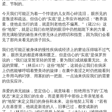
柔、节制的。
今天我们可能正为着一个悖逆的儿女而心碎流泪， 眼所见的
是叛逆和疏远。但信心的“实底”是上帝应许祂的话：“教养孩
童，使他走当行的道，就是到老他也不偏离。”（箴22:6）这
份“地契”，就是让我们在绝望的眼泪中仍然能跪下来的力量，
用充满盼望的祷告来代替无休止的唠叨和指责，因为我们会看
见了那尚未看见的浪子回头。
我们也可能正被身体的慢性疾病或经济上的窘迫压得喘不过气
来， 眼所见的都是疼痛和匮乏。但是信心的“实底”是保罗所
说的：“我们这至暂至轻的苦楚，要为我们成就极重无比、永
远的荣耀。”（林后4:17）这份“地契”，这就会让我们在病床
上仍然能够哼唱着赞美诗的旋律；在囊中羞涩之时仍然能看到
上帝用乌鸦叼饼、用寡妇的一把面、一点油来供应我们的需要
的信实应许。
亲爱的弟兄姐妹，坚定信心，就意味着：拒绝用当下的“工地
状态”来定义我们的生命，而是要用手中那份上帝亲笔签名
的“地契”来定义我们的身份和未来。这份地契上写着：“若有
人在基督里，他就是新造的人，旧事已过，都变成新的
了。”（林后5:17）“你们是世上的光。”（太5:14）“谁能使我