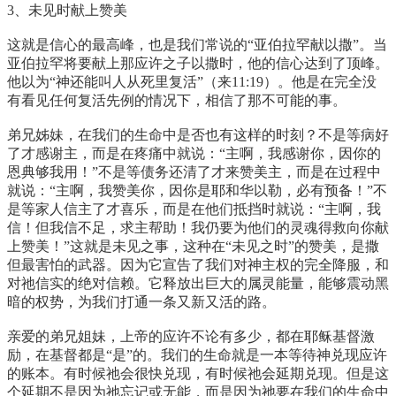
3、未见时献上赞美
这就是信心的最高峰，也是我们常说的“亚伯拉罕献以撒”。当
亚伯拉罕将要献上那应许之子以撒时，他的信心达到了顶峰。
他以为“神还能叫人从死里复活”（来11:19）。他是在完全没
有看见任何复活先例的情况下，相信了那不可能的事。
弟兄姊妹，在我们的生命中是否也有这样的时刻？不是等病好
了才感谢主，而是在疼痛中就说：“主啊，我感谢你，因你的
恩典够我用！”不是等债务还清了才来赞美主，而是在过程中
就说：“主啊，我赞美你，因你是耶和华以勒，必有预备！”不
是等家人信主了才喜乐，而是在他们抵挡时就说：“主啊，我
信！但我信不足，求主帮助！我仍要为他们的灵魂得救向你献
上赞美！”这就是未见之事，这种在“未见之时”的赞美，是撒
但最害怕的武器。因为它宣告了我们对神主权的完全降服，和
对祂信实的绝对信赖。它释放出巨大的属灵能量，能够震动黑
暗的权势，为我们打通一条又新又活的路。
亲爱的弟兄姐妹，上帝的应许不论有多少，都在耶稣基督激
励，在基督都是“是”的。我们的生命就是一本等待神兑现应许
的账本。有时候祂会很快兑现，有时候祂会延期兑现。但是这
个延期不是因为祂忘记或无能，而是因为祂要在我们的生命中