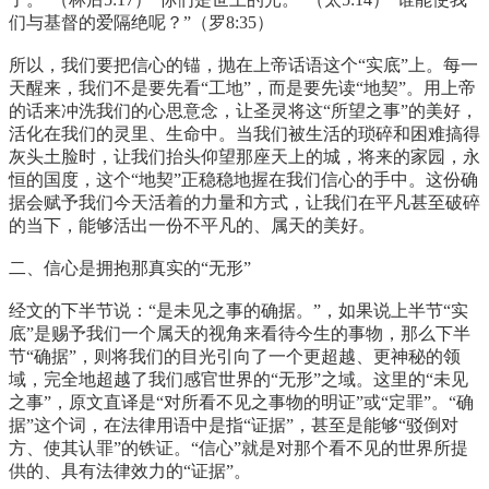
们与基督的爱隔绝呢？”（罗8:35）
所以，我们要把信心的锚，抛在上帝话语这个“实底”上。每一
天醒来，我们不是要先看“工地”，而是要先读“地契”。用上帝
的话来冲洗我们的心思意念，让圣灵将这“所望之事”的美好，
活化在我们的灵里、生命中。当我们被生活的琐碎和困难搞得
灰头土脸时，让我们抬头仰望那座天上的城，将来的家园，永
恒的国度，这个“地契”正稳稳地握在我们信心的手中。这份确
据会赋予我们今天活着的力量和方式，让我们在平凡甚至破碎
的当下，能够活出一份不平凡的、属天的美好。
二、信心是拥抱那真实的“无形”
经文的下半节说：“是未见之事的确据。”，如果说上半节“实
底”是赐予我们一个属天的视角来看待今生的事物，那么下半
节“确据”，则将我们的目光引向了一个更超越、更神秘的领
域，完全地超越了我们感官世界的“无形”之域。这里的“未见
之事”，原文直译是“对所看不见之事物的明证”或“定罪”。“确
据”这个词，在法律用语中是指“证据”，甚至是能够“驳倒对
方、使其认罪”的铁证。“信心”就是对那个看不见的世界所提
供的、具有法律效力的“证据”。