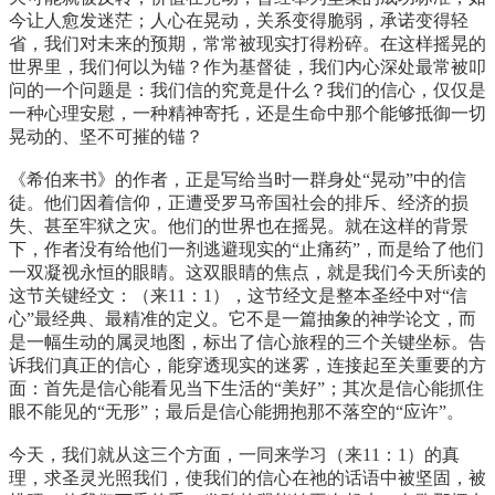
今让人愈发迷茫；人心在晃动，关系变得脆弱，承诺变得轻
省，我们对未来的预期，常常被现实打得粉碎。在这样摇晃的
世界里，我们何以为锚？作为基督徒，我们内心深处最常被叩
问的一个问题是：我们信的究竟是什么？我们的信心，仅仅是
一种心理安慰，一种精神寄托，还是生命中那个能够抵御一切
晃动的、坚不可摧的锚？
《希伯来书》的作者，正是写给当时一群身处“晃动”中的信
徒。他们因着信仰，正遭受罗马帝国社会的排斥、经济的损
失、甚至牢狱之灾。他们的世界也在摇晃。就在这样的背景
下，作者没有给他们一剂逃避现实的“止痛药”，而是给了他们
一双凝视永恒的眼睛。这双眼睛的焦点，就是我们今天所读的
这节关键经文：（来11：1），这节经文是整本圣经中对“信
心”最经典、最精准的定义。它不是一篇抽象的神学论文，而
是一幅生动的属灵地图，标出了信心旅程的三个关键坐标。告
诉我们真正的信心，能穿透现实的迷雾，连接起至关重要的方
面：首先是信心能看见当下生活的“美好”；其次是信心能抓住
眼不能见的“无形”；最后是信心能拥抱那不落空的“应许”。
今天，我们就从这三个方面，一同来学习（来11：1）的真
理，求圣灵光照我们，使我们的信心在祂的话语中被坚固，被