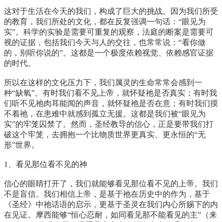
这对于生活在今天的我们，构成了巨大的挑战。因为我们所受
的教育，我们所处的文化，都在反复强调一句话：“眼见为
实”。科学的实验是需要可重复的观察，法庭的断案是需要可
视的证据，包括我们今天与人的交往，也常常说：“看你做
的，别听你说的”。这都是一个极度依赖视觉、依赖感官证据
的时代。
所以在这样的文化压力下，我们属灵的生命常常会感到一
种“缺氧”。有时我们看不见上帝，就怀疑祂是否真实；有时我
们听不见祂肉耳能闻的声音，就怀疑祂是否在意；有时我们摸
不着祂，在患难中就感到孤立无援。这都是我们被“眼见为
实”的牢笼囚禁了。然而，圣经教导的信心，正是要带我们打
破这个牢笼，去拥抱一个比物质世界更真实、更永恒的“无
形”世界。
1、看见那位看不见的神
信心的眼睛打开了，我们就能够看见那位看不见的上帝。我们
不是盲信。我们相信上帝，是基于祂在历史中的作为，基于
《圣经》中祂话语的启示，更基于圣灵在我们内心所赐下的内
在见证。摩西能够“恒心忍耐，如同看见那不能看见的主”（来