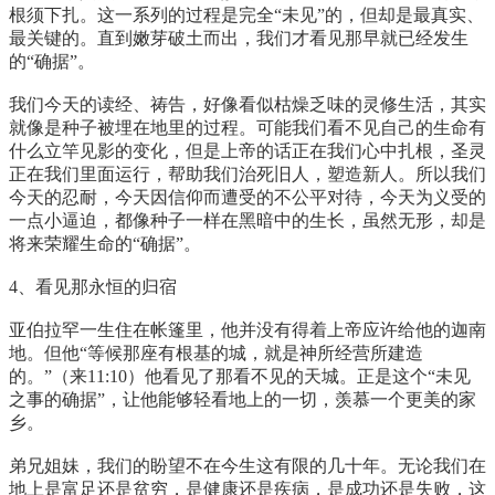
根须下扎。这一系列的过程是完全“未见”的，但却是最真实、
最关键的。直到嫩芽破土而出，我们才看见那早就已经发生
的“确据”。
我们今天的读经、祷告，好像看似枯燥乏味的灵修生活，其实
就像是种子被埋在地里的过程。可能我们看不见自己的生命有
什么立竿见影的变化，但是上帝的话正在我们心中扎根，圣灵
正在我们里面运行，帮助我们治死旧人，塑造新人。所以我们
今天的忍耐，今天因信仰而遭受的不公平对待，今天为义受的
一点小逼迫，都像种子一样在黑暗中的生长，虽然无形，却是
将来荣耀生命的“确据”。
4、看见那永恒的归宿
亚伯拉罕一生住在帐篷里，他并没有得着上帝应许给他的迦南
地。但他“等候那座有根基的城，就是神所经营所建造
的。”（来11:10）他看见了那看不见的天城。正是这个“未见
之事的确据”，让他能够轻看地上的一切，羡慕一个更美的家
乡。
弟兄姐妹，我们的盼望不在今生这有限的几十年。无论我们在
地上是富足还是贫穷，是健康还是疾病，是成功还是失败，这