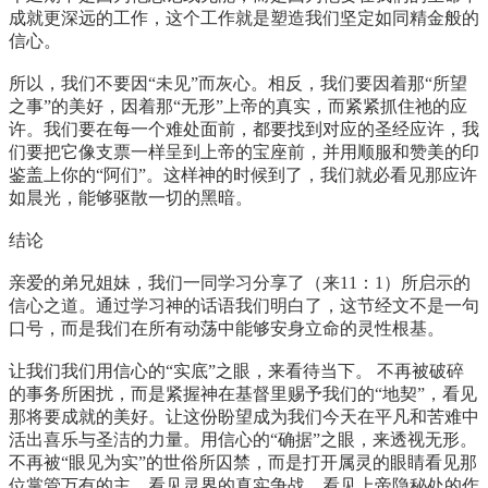
成就更深远的工作，这个工作就是塑造我们坚定如同精金般的
信心。
所以，我们不要因“未见”而灰心。相反，我们要因着那“所望
之事”的美好，因着那“无形”上帝的真实，而紧紧抓住祂的应
许。我们要在每一个难处面前，都要找到对应的圣经应许，我
们要把它像支票一样呈到上帝的宝座前，并用顺服和赞美的印
鉴盖上你的“阿们”。这样神的时候到了，我们就必看见那应许
如晨光，能够驱散一切的黑暗。
结论
亲爱的弟兄姐妹，我们一同学习分享了（来11：1）所启示的
信心之道。通过学习神的话语我们明白了，这节经文不是一句
口号，而是我们在所有动荡中能够安身立命的灵性根基。
让我们我们用信心的“实底”之眼，来看待当下。 不再被破碎
的事务所困扰，而是紧握神在基督里赐予我们的“地契”，看见
那将要成就的美好。让这份盼望成为我们今天在平凡和苦难中
活出喜乐与圣洁的力量。用信心的“确据”之眼，来透视无形。
不再被“眼见为实”的世俗所囚禁，而是打开属灵的眼睛看见那
位掌管万有的主，看见灵界的真实争战，看见上帝隐秘处的作