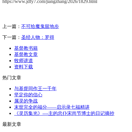
https://www.jdfy7.com/jiangzhang/2026/1829.html
上一篇：
不可给魔鬼留地步
下一篇：
圣经人物：罗得
基督教书籍
基督教文章
牧师讲道
资料下载
热门文章
与基督同作王一千年
坚定你的信心
属灵的争战
末世完全的福分——启示录七福精讲
《灵历集光》----主的忠仆宋尚节博士的日记摘抄
最新文章