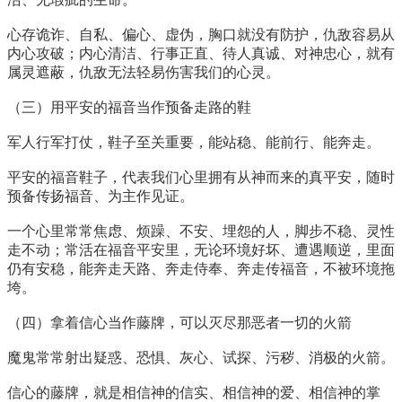
心存诡诈、自私、偏心、虚伪，胸口就没有防护，仇敌容易从
内心攻破；内心清洁、行事正直、待人真诚、对神忠心，就有
属灵遮蔽，仇敌无法轻易伤害我们的心灵。
（三）用平安的福音当作预备走路的鞋
军人行军打仗，鞋子至关重要，能站稳、能前行、能奔走。
平安的福音鞋子，代表我们心里拥有从神而来的真平安，随时
预备传扬福音、为主作见证。
一个心里常常焦虑、烦躁、不安、埋怨的人，脚步不稳、灵性
走不动；常活在福音平安里，无论环境好坏、遭遇顺逆，里面
仍有安稳，能奔走天路、奔走侍奉、奔走传福音，不被环境拖
垮。
（四）拿着信心当作藤牌，可以灭尽那恶者一切的火箭
魔鬼常常射出疑惑、恐惧、灰心、试探、污秽、消极的火箭。
信心的藤牌，就是相信神的信实、相信神的爱、相信神的掌