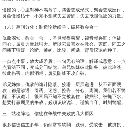
慢慢的，心里对神不渴慕了，祷告变成形式，聚会变成应付，
灵命慢慢枯干，不知不觉就失去警醒，失去抵挡仇敌的力量。
（六）离间分化：制造论断纷争，破坏教会合一
仇敌深知，教会一合一，圣灵就得荣耀，福音就兴旺；信徒一
同心，属灵力量就强大。所以它最喜欢在教会、家庭、同工之
间播下猜疑、论断、嫉妒、比较、闲话、背后议论的种子。
一点点小事，放大成矛盾；一句无心的话，解译成恶意；一点
点看法不同，变成分门结党。弟兄姊妹彼此防备、彼此冷淡、
彼此伤害，内部消耗，属灵防线不攻自破。
弟兄姊妹，仇敌的诡计隐蔽、狡猾、层层递进，从不正面硬
攻，都是渗透、引诱、迷惑、控告、分心、离间。我们若不警
醒、不识诡计，很容易不知不觉被套住、被捆绑、被拖下水。
想要打赢属灵的争战，必须识破诡计、谨慎自守、时刻警醒。
三、站稳阵地：信徒在争战中失败的几大原因
很多信徒信主多年，仍然常常软弱、跌倒、受攻击、被搅扰，