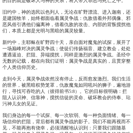
的目的就是破坏人与神的关系，将人带入罪恶与死亡之中。
旧约中，神的选民以色列人，无论在旷野漂流、进入迦南，还
是建国牧羊，始终都面临着属灵争战：仇敌借着外邦偶像、邪
恶风俗引诱他们偏离神，借着仇敌的攻击、内部的背叛搅扰他
们，本质上都是光明与黑暗的属灵较量。
新约中，主耶稣在旷野四十天，亲自面对魔鬼的试探，展开了
一场巅峰对决的属灵争战；使徒们传扬福音、建立教会，处处
遭遇逼迫、拦阻、异端搅扰，同样是激烈的属灵争战。圣经中
无数的记载，都在向我们证明：属灵争战是真实的，且贯穿整
个人类信仰历史。
走到今天，属灵争战依然没有停止，反而愈发激烈。我们生活
的世界，被黑暗权势笼罩，仇敌魔鬼如同吼叫的狮子，遍地游
行，寻找可吞吃的人（彼得前书5:8）。它的目标很明确：拦
阻人认识神、信靠神，搅扰信徒的灵命、破坏教会的侍奉、玷
污神儿女的见证。
我们身边的每一个试探、每一次软弱、每一种负面情绪、每一
场信仰的拦阻，背后都有属灵争战的影子。我们不能再视而不
见，不能再抱有侥幸，必须清醒地认识到：只要我们跟随基