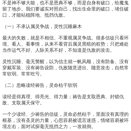
不是神不够大能，也不是恩典不够，而是自身有破口，给魔鬼
留了地步。我们要诚实对照自己，找出生命里的破口，堵住破
口，才能站稳阵地、抵挡仇敌。
（一）不承认属灵争战，灵性沉睡麻木
最大的失败，就是不相信、不重视属灵争战。很多信徒只看环
境、看人、看事情，从来不看背后属灵黑暗的权势；只把难处
当作运气不好、人际关系不好，不知道是仇敌的攻击。
灵性沉睡、毫无警醒，以为信主就一帆风顺，没有防备、没有
穿戴军装、没有祷告设防，仇敌随意进出、随意攻击，自然常
常软弱、常常吃亏。
（二）忽略读经祷告，灵命枯干软弱
读经是得真理、得亮光、得力量；祷告是支取恩典、封锁仇
敌、支取属天保守。
一个少读经、少祷告的信徒，灵命必然枯干，里面没有真理的
根基，没有圣灵的力量，心思容易被谎言迷惑，情绪容易被环
境左右，面对试探毫无抵挡之力，一攻就倒。