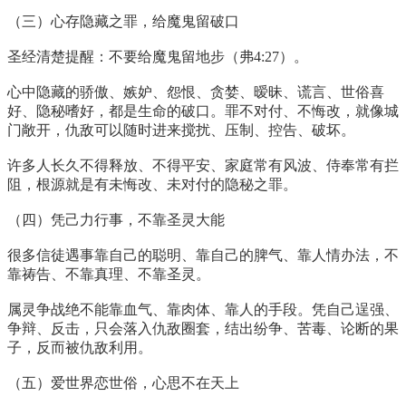
（三）心存隐藏之罪，给魔鬼留破口
圣经清楚提醒：不要给魔鬼留地步（弗4:27）。
心中隐藏的骄傲、嫉妒、怨恨、贪婪、暧昧、谎言、世俗喜
好、隐秘嗜好，都是生命的破口。罪不对付、不悔改，就像城
门敞开，仇敌可以随时进来搅扰、压制、控告、破坏。
许多人长久不得释放、不得平安、家庭常有风波、侍奉常有拦
阻，根源就是有未悔改、未对付的隐秘之罪。
（四）凭己力行事，不靠圣灵大能
很多信徒遇事靠自己的聪明、靠自己的脾气、靠人情办法，不
靠祷告、不靠真理、不靠圣灵。
属灵争战绝不能靠血气、靠肉体、靠人的手段。凭自己逞强、
争辩、反击，只会落入仇敌圈套，结出纷争、苦毒、论断的果
子，反而被仇敌利用。
（五）爱世界恋世俗，心思不在天上