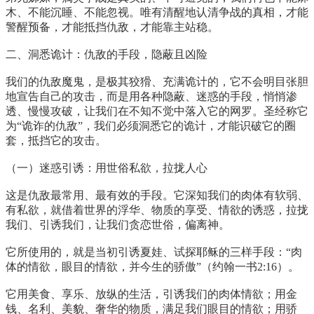
木、不能沉睡、不能忽视。唯有清醒地认清争战的真相，才能
警醒预备，才能抵挡仇敌，才能靠主站稳。
二、洞悉诡计：仇敌的手段，隐蔽且凶险
我们的仇敌魔鬼，是极其狡猾、充满诡计的，它不会明目张胆
地宣告自己的攻击，而是用各种隐蔽、迷惑的手段，悄悄渗
透、慢慢攻破，让我们在不知不觉中落入它的网罗。圣经称它
为“诡诈的仇敌”，我们必须洞悉它的诡计，才能识破它的圈
套，抵挡它的攻击。
（一）迷惑引诱：用世俗私欲，拉拢人心
这是仇敌最常用、最有效的手段。它深知我们的肉体有软弱、
有私欲，就借着世界的浮华、物质的享受、情欲的诱惑，拉拢
我们、引诱我们，让我们贪恋世俗，偏离神。
它所使用的，就是当初引诱夏娃、试探耶稣的三样手段：“肉
体的情欲，眼目的情欲，并今生的骄傲”（约翰一书2:16）。
它用美食、享乐、放纵的生活，引诱我们的肉体情欲；用金
钱、名利、美貌、奢华的物质，满足我们眼目的情欲；用骄