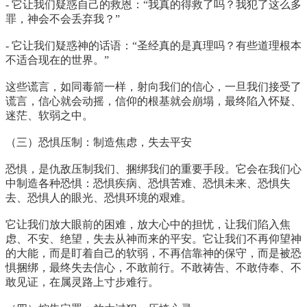
- 它让我们疑惑自己的救恩：“我真的得救了吗？我犯了这么多
罪，神会不会丢弃我？”
- 它让我们疑惑神的话语：“圣经真的是真理吗？有些道理根本
不适合现在的世界。”
这些谎言，如同毒箭一样，射向我们的信心，一旦我们接受了
谎言，信心就会动摇，信仰的根基就会崩塌，最终陷入怀疑、
迷茫、软弱之中。
（三）恐惧压制：制造焦虑，失去平安
恐惧，是仇敌压制我们、捆绑我们的重要手段。它会在我们心
中制造各种恐惧：恐惧疾病、恐惧苦难、恐惧未来、恐惧失
去、恐惧人的眼光、恐惧环境的艰难。
它让我们放大眼前的困难，放大心中的担忧，让我们陷入焦
虑、不安、绝望，失去从神而来的平安。它让我们不再仰望神
的大能，而是盯着自己的软弱，不再信靠神的保守，而是被恐
惧捆绑，最终失去信心，不敢前行。不敢祷告、不敢侍奉、不
敢见证，在属灵路上寸步难行。