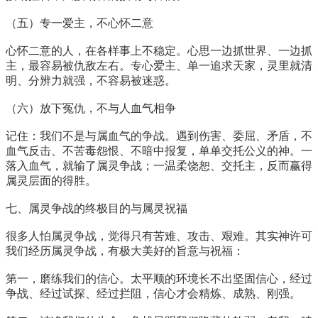
（五）专一爱主，不心怀二意
心怀二意的人，在各样事上不稳定。心思一边抓世界、一边抓
主，最容易被仇敌左右。专心爱主、单一追求天家，灵里就清
明、分辨力就强，不容易被迷惑。
（六）放下冤仇，不与人血气相争
记住：我们不是与属血气的争战。遇到伤害、委屈、矛盾，不
血气反击、不苦毒怨恨、不暗中报复，单单交托公义的神。一
落入血气，就输了属灵争战；一温柔饶恕、交托主，反而赢得
属灵层面的得胜。
七、属灵争战的终极目的与属灵祝福
很多人怕属灵争战，觉得只有苦难、攻击、艰难。其实神许可
我们经历属灵争战，有极大美好的旨意与祝福：
第一，磨练我们的信心。太平顺的环境长不出坚固信心，经过
争战、经过试探、经过拦阻，信心才会精炼、成熟、刚强。