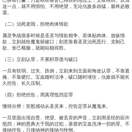
己拼命打赢，乃是站在基督已得胜的地位上，支取得胜。认清
这一点，就不用惧怕、不用绝望，无论仇敌多凶猛，最终必败
退。
（二）治死老我，拒绝肉体情欲
属灵争战很多时候是圣灵与情欲相争。若体贴肉体、放纵情
欲，立刻就给魔鬼留破口；刻意靠着圣灵治死恶行、克制己
欲、舍己顺服，就能站稳得胜。
（三）立刻认罪，不累积罪债与破口
一旦有软弱、过失、跌倒，立刻来到主面前悔改认罪，不靠遮
掩、不靠硬扛。宝血随时洁净，破口随时堵住，仇敌就不能长
久控告、长久压制。
（四）拒绝控告，用真理抵挡定罪
懂得分辨：安慰感动从圣灵来，控告定罪从魔鬼来。
一旦里面出现自责、绝望、被丢弃的声音，立刻用圣经的应许
抵挡：神的恩典大于我的过犯，基督的宝血洗净一切的罪。不
接纳控告，只接纳神的接纳与怜悯。