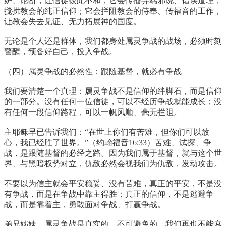
妒、论断，让信徒彼此不和；它会传播异端邪说、错误道理，
搅扰教会的纯正信仰；它会拦阻教会的侍奉、传福音的工作，
让教会失去见证、无力拓展神的国度。
无论是个人还是群体，我们都身处属灵争战的战场，必须时刻
警醒，预备好自己，投入争战。
（四）属灵争战的必然性：跟随基督，就必有争战
我们要清楚一个真理：属灵争战不是信仰的绊脚石，而是信仰
的一部分。没有任何一位信徒，可以不经历争战就能成长；没
有任何一段信仰路程，可以一帆风顺、毫无拦阻。
主耶稣早已告诉我们：“在世上你们有苦难，但你们可以放
心，我已经胜了世界。”（约翰福音16:33）苦难、试探、争
战，是跟随基督的必经之路。因为我们属于基督，就与这个世
界、与黑暗权势对立，仇敌必然会视我们为仇敌，发动攻击。
不要以为信主就会平安稳妥、没有苦难，真正的平安，不是没
有争战，而是在争战中靠主得胜；真正的信仰，不是逃避争
战，而是靠着主，勇敢面对争战、打赢争战。
弟兄姊妹，属灵争战是真实的、不可避免的，我们再也不能麻