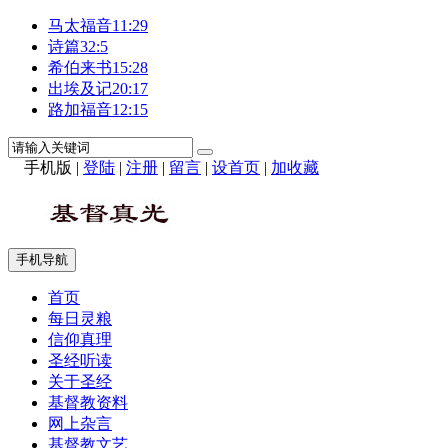
马太福音11:29
诗篇32:5
希伯来书15:28
出埃及记20:17
路加福音12:15
手机版
|
登陆
|
注册
|
留言
|
设首页
|
加收藏
手机导航
首页
每日灵粮
信仰真理
圣经听读
关于圣经
基督教资料
网上杂言
基督教文艺