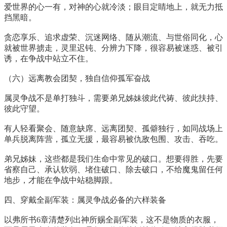
爱世界的心一有，对神的心就冷淡；眼目定睛地上，就无力抵
挡黑暗。
贪恋享乐、追求虚荣、沉迷网络、随从潮流、与世俗同化，心
就被世界掳走，灵里迟钝、分辨力下降，很容易被迷惑、被引
诱，在争战中站立不住。
（六）远离教会团契，独自信仰孤军奋战
属灵争战不是单打独斗，需要弟兄姊妹彼此代祷、彼此扶持、
彼此守望。
有人轻看聚会、随意缺席、远离团契、孤僻独行，如同战场上
单兵脱离阵营，孤立无援，最容易被仇敌包围、攻击、吞吃。
弟兄姊妹，这些都是我们生命中常见的破口。想要得胜，先要
省察自己、承认软弱、堵住破口、除去破口，不给魔鬼留任何
地步，才能在争战中站稳脚跟。
四、穿戴全副军装：属灵争战必备的六样装备
以弗所书6章清楚列出神所赐全副军装，这不是物质的衣服，