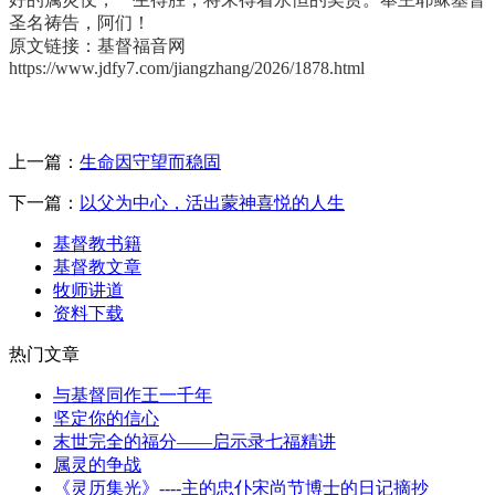
圣名祷告，阿们！
原文链接：基督福音网
https://www.jdfy7.com/jiangzhang/2026/1878.html
上一篇：
生命因守望而稳固
下一篇：
以父为中心，活出蒙神喜悦的人生
基督教书籍
基督教文章
牧师讲道
资料下载
热门文章
与基督同作王一千年
坚定你的信心
末世完全的福分——启示录七福精讲
属灵的争战
《灵历集光》----主的忠仆宋尚节博士的日记摘抄