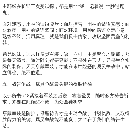
主耶稣在旷野三次受试探，都是用**“经上记着说”**胜过魔
鬼。
面对迷惑，用神的话语驳斥；面对控告，用神的话语安慰；面
对软弱，用神的话语坚固；面对环境，用神的话语立定心意。
熟练圣经、活用真理，就是我们反击仇敌、攻破坚固营垒的利
器。
弟兄姊妹，这六样属灵军装，缺一不可。不是聚会才穿戴，乃
是每天清晨、随时随刻都要穿戴；不是外在形式，乃是生命实
际的装备。天天穿戴军装，才能在末世险恶的属灵争战中，站
立得稳、绝不败退。
五、祷告争战：属灵争战最关键的得胜途径
以弗所书6:18紧接着军装之后说：靠着圣灵，随时多方祷告祈
求，并要在此儆醒不倦，为众圣徒祈求。
穿戴军装是防护，儆醒祷告才是主动争战、封锁仇敌、支取得
胜能力的关键。属灵争战能不能赢，大半在于我们的祷告生
活。