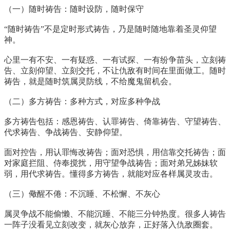
（一）随时祷告：随时设防，随时保守
“随时祷告”不是定时形式祷告，乃是随时随地靠着圣灵仰望
神。
心里一有不安、一有疑惑、一有试探、一有纷争苗头，立刻祷
告、立刻仰望、立刻交托，不让仇敌有时间在里面做工。随时
祷告，就是随时筑属灵防线，不给魔鬼留机会。
（二）多方祷告：多种方式，对应多种争战
多方祷告包括：感恩祷告、认罪祷告、倚靠祷告、守望祷告、
代求祷告、争战祷告、安静仰望。
面对控告，用认罪悔改祷告；面对恐惧，用信靠交托祷告；面
对家庭拦阻、侍奉搅扰，用守望争战祷告；面对弟兄姊妹软
弱，用代求祷告。懂得多方祷告，就能对应各样属灵攻击。
（三）儆醒不倦：不沉睡、不松懈、不灰心
属灵争战不能偷懒、不能沉睡、不能三分钟热度。很多人祷告
一阵子没看见立刻改变，就灰心放弃，正好落入仇敌圈套。