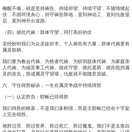
儆醒不倦，就是坚持祷告、持续仰望、持续守望，不随情绪起
伏，不因环境灰心，持守祷告阵地，直到神动工、直到仇敌退
后、直到神开出道路。
（四）彼此代祷：群体守望，同打美好的仗
圣经吩咐我们为众圣徒祈求。个人祷告有力量，群体代祷更有
属灵权柄。
我们要为教会代祷、为牧者代祷、为软弱肢体代祷、为家庭亲
人代祷、为福音事工代祷。彼此守望、彼此遮荫、彼此抵挡属
灵的攻击，形成属灵守望墙，仇敌就不能随意攻破。
六、守住得胜秘诀：一生在属灵争战中持续得胜
（一）认定胜负：耶稣已经得胜
我们得胜的根基，不是我们多刚强，而是主耶稣已经在十字架
上完全得胜。
祂胜过罪、胜过世界、胜过死亡、胜过魔鬼。我们不是去靠自