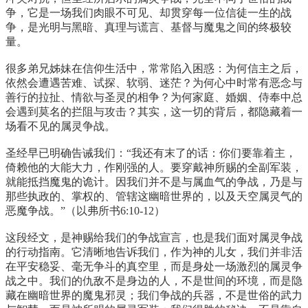
争，它是一场我们肉眼不可见、却贯穿每一位信徒一生的战
争，是光明与黑暗、真理与谎言、基督与魔鬼之间的终极较
量。
很多弟兄姊妹在信仰生活中，常常陷入困惑：为何信主之后，
依然会遭遇苦难、试探、软弱、迷茫？为何心中时常有恶念与
善行的拉扯、情欲与圣灵的相争？为何家庭、婚姻、侍奉中总
会遇到莫名的拦阻与攻击？其实，这一切的背后，都隐藏着一
场看不见的属灵争战。
圣经早已明确告诫我们：“我还有末了的话：你们要靠着主，
倚赖他的大能大力，作刚强的人。要穿戴神所赐的全副军装，
就能抵挡魔鬼的诡计。因我们并不是与属血气的争战，乃是与
那些执政的、掌权的、管辖这幽暗世界的，以及天空属灵气的
恶魔争战。”（以弗所书6:10-12）
这段经文，是神赐给我们的争战宣言，也是我们面对属灵争战
的行动指南。它清晰地告诉我们，作为神的儿女，我们并非活
在平安稳妥、毫无争斗的真空里，而是身处一场激烈的属灵争
战之中。我们的仇敌不是身边的人，不是世间的环境，而是隐
藏在幽暗世界的魔鬼邪灵；我们争战的兵器，不是世俗的武力