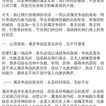
与智慧，而是神所赐的属灵军装；我们得胜的秘诀，不是靠自
己的力量，而是完全倚靠主耶稣基督的大能。
今天，就让我们借着神的话语，一同认清属灵争战的真相，明
白争战的仇敌与战场，学会穿戴神所赐的全副军装，掌握得胜
的秘诀，在这场一生之久的属灵争战中，靠主站稳、靠主得
胜，打那美好的仗，守住我们的信仰，成就神在我们身上的美
好旨意。
一、认清真相：属灵争战是真实存在，且不可避免
想要打赢一场战争，首先必须认清战争的真相：争战是真实
的，仇敌是真实的，战场就在我们身边，且无人能够置身事
外。很多信徒在信仰中失败、软弱、跌倒，最根本的原因，就
是不承认属灵争战的真实性，低估了仇敌的诡计，高估了自己
的能力，最终在不知不觉中落入仇敌的网罗。
（一）属灵争战的真实性：从圣经到现实，无处不在
属灵争战并非虚无的传说，而是圣经明确启示的真理，从创世
之初就已经开始。创世记中，魔鬼化身为蛇，在伊甸园引诱夏
娃亚当违背神的命令，这是人类历史上第一场属灵争战，仇敌