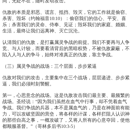
间，无处不在，随时发动攻击。
仇敌的本质是邪恶、谎言、抵挡、毁灭，它的工作就是偷窃、
杀害、毁坏（约翰福音10:10）：偷窃我们的信心、平安、喜
乐；杀害我们的灵命、侍奉、见证；毁坏我们的家庭、婚姻、
生活，最终让我们远离神、灭亡沉沦。
认清我们的仇敌，是打赢属灵争战的前提。我们不要再与人争
竞、与人计较，而要看清背后的黑暗权势，不被仇敌蒙蔽，不
陷入人与人的争斗，始终对准真正的仇敌，靠主争战。
（三）属灵争战的战场：三个层面，步步紧逼
仇敌对我们的攻击，主要集中在三个战场，层层递进、步步紧
逼，我们必须时刻警醒。
第一，心思意念的战场。这是仇敌攻击我们最主要、最频繁的
战场。圣经说：“因为我们虽然在血气中行事，却不凭着血气
争战。我们争战的兵器，本不是属血气的，乃是在神面前有能
力，可以攻破坚固的营垒，将各样的计谋，各样拦阻人认识神
的那些自高之事，一概攻破了，又将人所有的心意夺回，使他
都顺服基督。”（哥林多后书10:3-5）