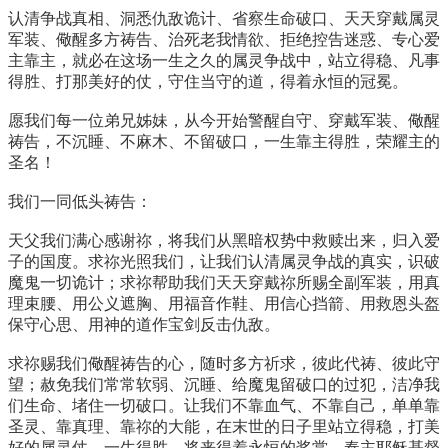
认清争战真相、洞悉仇敌诡计、省察生命破口、天天穿戴属灵
军装、儆醒多方祷告、治死老我情欲、拒绝控告迷惑、专心爱
主靠主，就必在这场一生之久的属灵争战中，站立得稳、凡事
得胜、打那美好的仗，守住当守的道，得着永恒的冠冕。
愿我们每一位弟兄姊妹，从今开始警醒自守、穿戴军装、儆醒
祷告，不沉睡、不麻木、不留破口，一生靠主得胜，荣耀主的
圣名！
我们一同低头祷告：
天父我们满心感谢祢，将我们从黑暗权势中救赎出来，归入爱
子的国度。求祢光照我们，让我们认清属灵争战的真实，识破
魔鬼一切诡计；求祢帮助我们天天穿戴祢所赐全副军装，用真
理束腰、用公义遮胸、用福音作鞋、用信心挡箭、用救恩头盔
保守心思、用神的道作宝剑反击仇敌。
求祢赐我们儆醒祷告的心，随时多方祈求，彼此代祷、彼此守
望；赦免我们常常软弱、沉睡、给魔鬼留破口的过犯，洁净我
们生命、堵住一切破口。让我们不靠血气、不靠自己，单单靠
圣灵、靠真理、靠祢的大能，在末世的日子里站立得稳，打美
好的属灵仗，一生得胜，将来得着永恒的奖赏。奉主耶稣基督