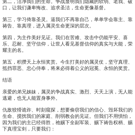
第二，洁净我们的生命。争战显明我们隐藏的软弱、老我、破
口，让我们谦卑悔改、追求圣洁，生命更像基督。
第三，学习倚靠圣灵。逼我们不再靠自己，单单学会靠主、靠
祷告、靠真理，进入属灵生命更深的层次。
第四，为主作美好见证。我们在苦难、攻击中仍能平安、喜
乐、忍耐、坚守信仰，让世人看见基督信仰的真实与大能，荣
耀主的名。
第五，积攒天上永恒奖赏。今生打美好的属灵仗，坚守真理、
抵挡罪恶、忠心侍奉，将来必得着公义的冠冕、永恒的奖赏。
结语
亲爱的弟兄姊妹，属灵的争战真实、激烈、天天上演，无人能
逃避，也无人能置身事外。
仇敌狡猾诡诈、时刻窥探，想要偷窃我们的信心、毁坏我们的
生命、搅扰我们的家庭、削弱教会的见证。但我们不用惧怕，
因为我们的主已经得胜，祂赐下全副军装、赐下祷告权柄、赐
下真理宝剑，只要我们：