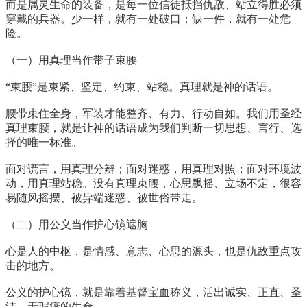
而是属灵生命的装备，是每一位信徒抵挡仇敌、站立得胜必须
穿戴的兵器。少一样，就有一处破口；缺一件，就有一处危
险。
（一）用真理当作带子束腰
“束腰”是束紧、坚定、约束、站稳。真理就是神的话语。
腰带束住全身，军装才能整齐、有力、行动自如。我们用圣经
真理束腰，就是让神的话语成为我们判断一切思想、言行、选
择的唯一标准。
面对谎言，用真理分辨；面对迷惑，用真理对照；面对环境波
动，用真理站稳。没有真理束腰，心思飘摇、立场不定，很容
易随风摇摆、被异端迷惑、被世俗带走。
（二）用公义当作护心镜遮胸
心是人的中枢，是情感、意志、心思的源头，也是仇敌重点攻
击的地方。
公义的护心镜，就是靠着基督宝血称义，活出诚实、正直、圣
洁、无瑕疵的生命。