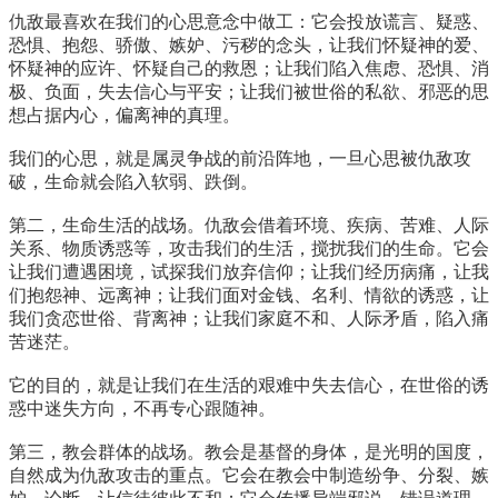
仇敌最喜欢在我们的心思意念中做工：它会投放谎言、疑惑、
恐惧、抱怨、骄傲、嫉妒、污秽的念头，让我们怀疑神的爱、
怀疑神的应许、怀疑自己的救恩；让我们陷入焦虑、恐惧、消
极、负面，失去信心与平安；让我们被世俗的私欲、邪恶的思
想占据内心，偏离神的真理。
我们的心思，就是属灵争战的前沿阵地，一旦心思被仇敌攻
破，生命就会陷入软弱、跌倒。
第二，生命生活的战场。仇敌会借着环境、疾病、苦难、人际
关系、物质诱惑等，攻击我们的生活，搅扰我们的生命。它会
让我们遭遇困境，试探我们放弃信仰；让我们经历病痛，让我
们抱怨神、远离神；让我们面对金钱、名利、情欲的诱惑，让
我们贪恋世俗、背离神；让我们家庭不和、人际矛盾，陷入痛
苦迷茫。
它的目的，就是让我们在生活的艰难中失去信心，在世俗的诱
惑中迷失方向，不再专心跟随神。
第三，教会群体的战场。教会是基督的身体，是光明的国度，
自然成为仇敌攻击的重点。它会在教会中制造纷争、分裂、嫉