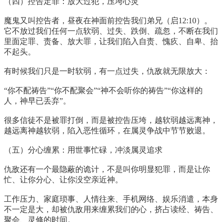
（四）控告定罪：放大过犯，压垮心灵
魔鬼又叫控告者，昼夜在神面前控告我们弟兄（启12:10）。
它不放过我们任何一点软弱、过失、跌倒、疏忽，不断在我们
里面定罪、责备、放大罪，让我们陷入自责、愧疚、自卑、抬
不起头。
有时候我们只是一时软弱，有一点过失，仇敌就无限放大：
“你不配祷告”“你不配聚会”“神不会听你的祷告”“你这样的
人，神早已丢弃”。
很多信徒不是被罪打倒，而是被控告压垮，越软弱越远离神，
越远离神越软弱，陷入恶性循环，在属灵争战中节节败退。
（五）分心缠累：用世事忙碌，冲淡属灵追求
仇敌还有一个最隐蔽的诡计，不是叫你明显犯罪，而是让你
忙、让你分心、让你没空亲近神。
工作压力、家庭琐事、人情往来、手机网络、娱乐消遣，本身
不一定是大，却被仇敌用来缠累我们的心，挤占读经、祷告、
聚会、灵修的时间。