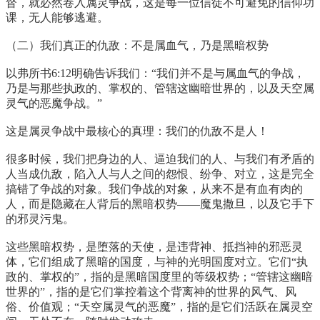
督，就必然卷入属灵争战，这是每一位信徒不可避免的信仰功
课，无人能够逃避。
（二）我们真正的仇敌：不是属血气，乃是黑暗权势
以弗所书6:12明确告诉我们：“我们并不是与属血气的争战，
乃是与那些执政的、掌权的、管辖这幽暗世界的，以及天空属
灵气的恶魔争战。”
这是属灵争战中最核心的真理：我们的仇敌不是人！
很多时候，我们把身边的人、逼迫我们的人、与我们有矛盾的
人当成仇敌，陷入人与人之间的怨恨、纷争、对立，这是完全
搞错了争战的对象。我们争战的对象，从来不是有血有肉的
人，而是隐藏在人背后的黑暗权势——魔鬼撒旦，以及它手下
的邪灵污鬼。
这些黑暗权势，是堕落的天使，是违背神、抵挡神的邪恶灵
体，它们组成了黑暗的国度，与神的光明国度对立。它们“执
政的、掌权的”，指的是黑暗国度里的等级权势；“管辖这幽暗
世界的”，指的是它们掌控着这个背离神的世界的风气、风
俗、价值观；“天空属灵气的恶魔”，指的是它们活跃在属灵空