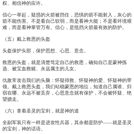
权、相信神的应许。
信心一举起，疑惑的火箭被挡住，恐惧的箭不能射入，灰心的
箭不能伤害。不是看自己软弱，而是看神大能；不是看环境艰
难，而是看神掌管万有。信心，是抵挡火箭最有效的防护。
（五）戴上救恩的头盔
头盔保护头部，保护思想、心思、意念。
救恩的头盔，就是清楚笃定自己的救恩，确知自己是蒙神拣
选、被宝血救赎、永远属主的儿女。
仇敌常攻击我们的头脑：怀疑得救、怀疑神的爱、怀疑神的带
领。戴上救恩头盔，我们站稳蒙恩的地位，知道自己属谁、归
宿在哪、永远不被丢弃，心思意念就有保护，不会被怀疑、绝
望掳走。
（六）拿着圣灵的宝剑，就是神的道
全副军装只有一样是进攻性兵器，其余都是防护——就是圣灵
的宝剑，神的话语。